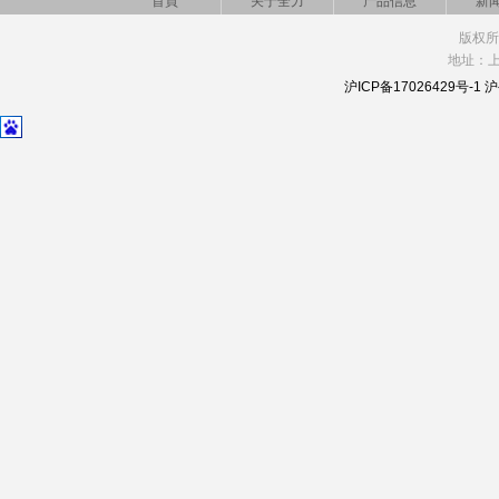
首頁
关于全力
产品信息
新
三相分调补偿式电力稳压器(SBW-
F系列)
版权所
大功率柱式电动调压器
地址：上
沪ICP备17026429号-1
沪
逆变电源
恒流恒压充电机
硅整流充电机
接触式调压器
三相干式隔离变压器、升降变压
器、自耦变压器、特种变压器